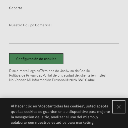
Soporte
Nuestro Equipo Comercial
Configuración de cookies
Disclaimers Legales
Términos de Uso
Aviso de Cookie
Política de Privacidad
Portal de privacidad del cliente (en inglés)
No Vendan Mi Información Personal
© 2026 S&P Global
Al hacer clic en “Aceptar todas las cookies”, usted acepta
que las cookies se guarden en su dispositivo para mejorar
la navegación del sitio, analizar el uso del mismo, y
colaborar con nuestros estudios para marketing.