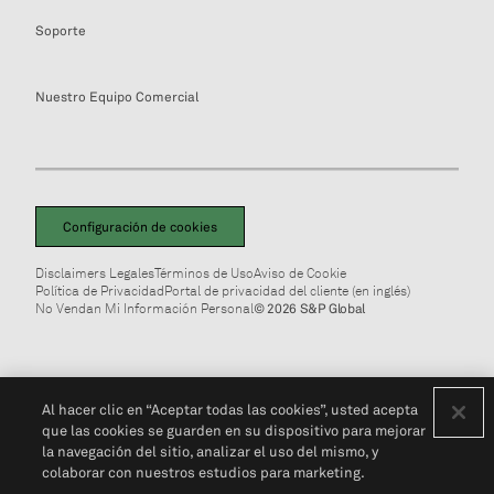
Soporte
Nuestro Equipo Comercial
Configuración de cookies
Disclaimers Legales
Términos de Uso
Aviso de Cookie
Política de Privacidad
Portal de privacidad del cliente (en inglés)
No Vendan Mi Información Personal
© 2026 S&P Global
Al hacer clic en “Aceptar todas las cookies”, usted acepta
que las cookies se guarden en su dispositivo para mejorar
la navegación del sitio, analizar el uso del mismo, y
colaborar con nuestros estudios para marketing.