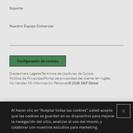
Soporte
Nuestro Equipo Comercial
Configuración de cookies
Disclaimers Legales
Términos de Uso
Aviso de Cookie
Política de Privacidad
Portal de privacidad del cliente (en inglés)
No Vendan Mi Información Personal
© 2026 S&P Global
Al hacer clic en “Aceptar todas las cookies”, usted acepta
que las cookies se guarden en su dispositivo para mejorar
la navegación del sitio, analizar el uso del mismo, y
colaborar con nuestros estudios para marketing.