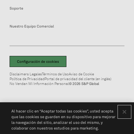
Soporte
Nuestro Equipo Comercial
Configuración de cookies
Disclaimers Legales
Términos de Uso
Aviso de Cookie
Política de Privacidad
Portal de privacidad del cliente (en inglés)
No Vendan Mi Información Personal
© 2026 S&P Global
Al hacer clic en “Aceptar todas las cookies”, usted acepta
que las cookies se guarden en su dispositivo para mejorar
la navegación del sitio, analizar el uso del mismo, y
colaborar con nuestros estudios para marketing.