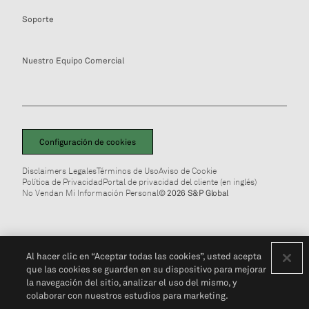
Soporte
Nuestro Equipo Comercial
Configuración de cookies
Disclaimers Legales
Términos de Uso
Aviso de Cookie
Política de Privacidad
Portal de privacidad del cliente (en inglés)
No Vendan Mi Información Personal
© 2026 S&P Global
Al hacer clic en “Aceptar todas las cookies”, usted acepta
que las cookies se guarden en su dispositivo para mejorar
la navegación del sitio, analizar el uso del mismo, y
colaborar con nuestros estudios para marketing.