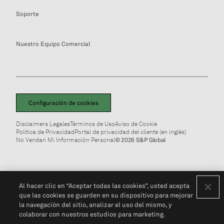
Soporte
Nuestro Equipo Comercial
Configuración de cookies
Disclaimers Legales
Términos de Uso
Aviso de Cookie
Política de Privacidad
Portal de privacidad del cliente (en inglés)
No Vendan Mi Información Personal
© 2026 S&P Global
Al hacer clic en “Aceptar todas las cookies”, usted acepta
que las cookies se guarden en su dispositivo para mejorar
la navegación del sitio, analizar el uso del mismo, y
colaborar con nuestros estudios para marketing.