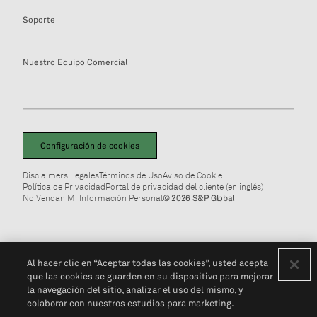
Soporte
Nuestro Equipo Comercial
Configuración de cookies
Disclaimers Legales
Términos de Uso
Aviso de Cookie
Política de Privacidad
Portal de privacidad del cliente (en inglés)
No Vendan Mi Información Personal
© 2026 S&P Global
Al hacer clic en “Aceptar todas las cookies”, usted acepta
que las cookies se guarden en su dispositivo para mejorar
la navegación del sitio, analizar el uso del mismo, y
colaborar con nuestros estudios para marketing.