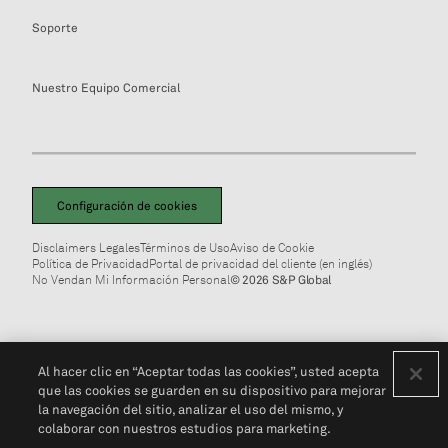
Soporte
Nuestro Equipo Comercial
Configuración de cookies
Disclaimers Legales
Términos de Uso
Aviso de Cookie
Política de Privacidad
Portal de privacidad del cliente (en inglés)
No Vendan Mi Información Personal
© 2026 S&P Global
Al hacer clic en “Aceptar todas las cookies”, usted acepta
que las cookies se guarden en su dispositivo para mejorar
la navegación del sitio, analizar el uso del mismo, y
colaborar con nuestros estudios para marketing.