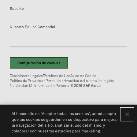
Soporte
Nuestro Equipo Comercial
Configuración de cookies
Disclaimers Legales
Términos de Uso
Aviso de Cookie
Política de Privacidad
Portal de privacidad del cliente (en inglés)
No Vendan Mi Información Personal
© 2026 S&P Global
Al hacer clic en “Aceptar todas las cookies”, usted acepta
que las cookies se guarden en su dispositivo para mejorar
la navegación del sitio, analizar el uso del mismo, y
colaborar con nuestros estudios para marketing.