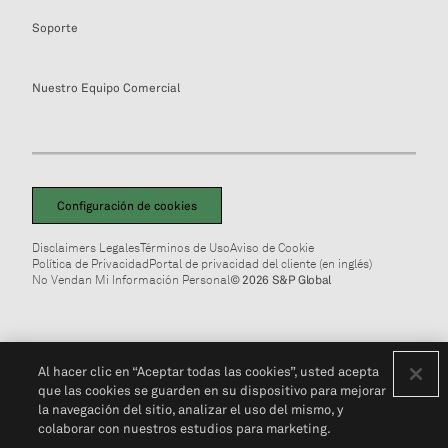
Soporte
Nuestro Equipo Comercial
Configuración de cookies
Disclaimers Legales
Términos de Uso
Aviso de Cookie
Política de Privacidad
Portal de privacidad del cliente (en inglés)
No Vendan Mi Información Personal
© 2026 S&P Global
Al hacer clic en “Aceptar todas las cookies”, usted acepta
que las cookies se guarden en su dispositivo para mejorar
la navegación del sitio, analizar el uso del mismo, y
colaborar con nuestros estudios para marketing.