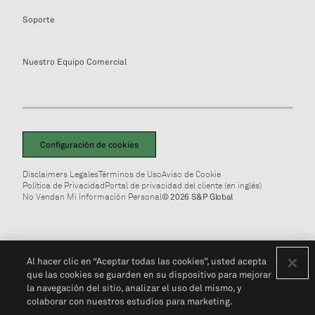
Soporte
Nuestro Equipo Comercial
Configuración de cookies
Disclaimers Legales
Términos de Uso
Aviso de Cookie
Política de Privacidad
Portal de privacidad del cliente (en inglés)
No Vendan Mi Información Personal
© 2026 S&P Global
Al hacer clic en “Aceptar todas las cookies”, usted acepta
que las cookies se guarden en su dispositivo para mejorar
la navegación del sitio, analizar el uso del mismo, y
colaborar con nuestros estudios para marketing.