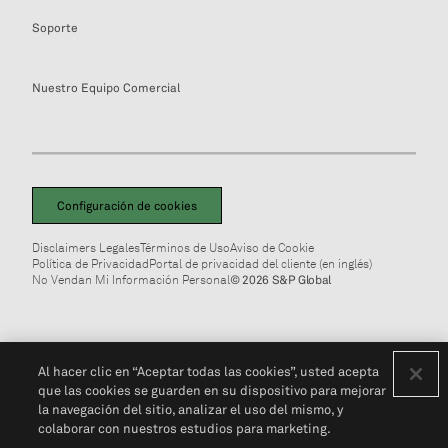
Soporte
Nuestro Equipo Comercial
Configuración de cookies
Disclaimers Legales
Términos de Uso
Aviso de Cookie
Política de Privacidad
Portal de privacidad del cliente (en inglés)
No Vendan Mi Información Personal
© 2026 S&P Global
Al hacer clic en “Aceptar todas las cookies”, usted acepta
que las cookies se guarden en su dispositivo para mejorar
la navegación del sitio, analizar el uso del mismo, y
colaborar con nuestros estudios para marketing.