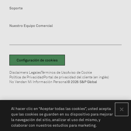
Soporte
Nuestro Equipo Comercial
Configuración de cookies
Disclaimers Legales
Términos de Uso
Aviso de Cookie
Política de Privacidad
Portal de privacidad del cliente (en inglés)
No Vendan Mi Información Personal
© 2026 S&P Global
Al hacer clic en “Aceptar todas las cookies”, usted acepta
que las cookies se guarden en su dispositivo para mejorar
la navegación del sitio, analizar el uso del mismo, y
colaborar con nuestros estudios para marketing.