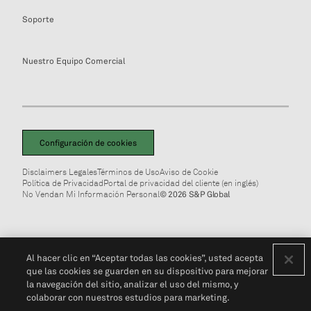
Soporte
Nuestro Equipo Comercial
Configuración de cookies
Disclaimers Legales
Términos de Uso
Aviso de Cookie
Política de Privacidad
Portal de privacidad del cliente (en inglés)
No Vendan Mi Información Personal
© 2026 S&P Global
Al hacer clic en “Aceptar todas las cookies”, usted acepta
que las cookies se guarden en su dispositivo para mejorar
la navegación del sitio, analizar el uso del mismo, y
colaborar con nuestros estudios para marketing.