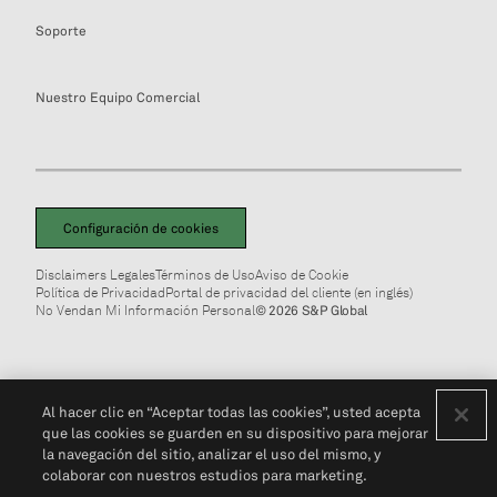
Soporte
Nuestro Equipo Comercial
Configuración de cookies
Disclaimers Legales
Términos de Uso
Aviso de Cookie
Política de Privacidad
Portal de privacidad del cliente (en inglés)
No Vendan Mi Información Personal
© 2026 S&P Global
Al hacer clic en “Aceptar todas las cookies”, usted acepta
que las cookies se guarden en su dispositivo para mejorar
la navegación del sitio, analizar el uso del mismo, y
colaborar con nuestros estudios para marketing.