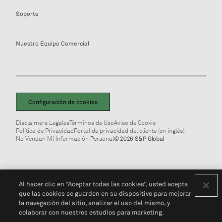
Soporte
Nuestro Equipo Comercial
Configuración de cookies
Disclaimers Legales
Términos de Uso
Aviso de Cookie
Política de Privacidad
Portal de privacidad del cliente (en inglés)
No Vendan Mi Información Personal
© 2026 S&P Global
Al hacer clic en “Aceptar todas las cookies”, usted acepta
que las cookies se guarden en su dispositivo para mejorar
la navegación del sitio, analizar el uso del mismo, y
colaborar con nuestros estudios para marketing.