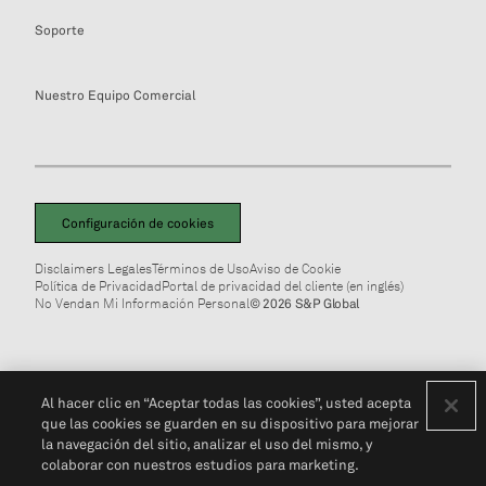
Soporte
Nuestro Equipo Comercial
Configuración de cookies
Disclaimers Legales
Términos de Uso
Aviso de Cookie
Política de Privacidad
Portal de privacidad del cliente (en inglés)
No Vendan Mi Información Personal
© 2026 S&P Global
Al hacer clic en “Aceptar todas las cookies”, usted acepta
que las cookies se guarden en su dispositivo para mejorar
la navegación del sitio, analizar el uso del mismo, y
colaborar con nuestros estudios para marketing.