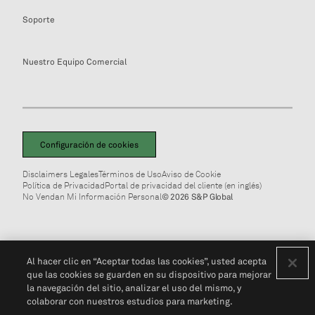
Soporte
Nuestro Equipo Comercial
Configuración de cookies
Disclaimers Legales
Términos de Uso
Aviso de Cookie
Política de Privacidad
Portal de privacidad del cliente (en inglés)
No Vendan Mi Información Personal
© 2026 S&P Global
Al hacer clic en “Aceptar todas las cookies”, usted acepta
que las cookies se guarden en su dispositivo para mejorar
la navegación del sitio, analizar el uso del mismo, y
colaborar con nuestros estudios para marketing.