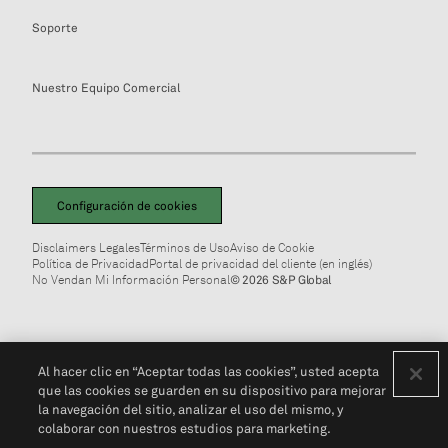
Soporte
Nuestro Equipo Comercial
Configuración de cookies
Disclaimers Legales
Términos de Uso
Aviso de Cookie
Política de Privacidad
Portal de privacidad del cliente (en inglés)
No Vendan Mi Información Personal
© 2026 S&P Global
Al hacer clic en “Aceptar todas las cookies”, usted acepta
que las cookies se guarden en su dispositivo para mejorar
la navegación del sitio, analizar el uso del mismo, y
colaborar con nuestros estudios para marketing.