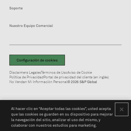
Soporte
Nuestro Equipo Comercial
Configuración de cookies
Disclaimers Legales
Términos de Uso
Aviso de Cookie
Política de Privacidad
Portal de privacidad del cliente (en inglés)
No Vendan Mi Información Personal
© 2026 S&P Global
Al hacer clic en “Aceptar todas las cookies”, usted acepta
que las cookies se guarden en su dispositivo para mejorar
la navegación del sitio, analizar el uso del mismo, y
colaborar con nuestros estudios para marketing.