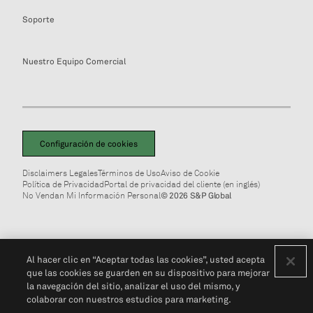
Soporte
Nuestro Equipo Comercial
Configuración de cookies
Disclaimers Legales
Términos de Uso
Aviso de Cookie
Política de Privacidad
Portal de privacidad del cliente (en inglés)
No Vendan Mi Información Personal
© 2026 S&P Global
Al hacer clic en “Aceptar todas las cookies”, usted acepta
que las cookies se guarden en su dispositivo para mejorar
la navegación del sitio, analizar el uso del mismo, y
colaborar con nuestros estudios para marketing.