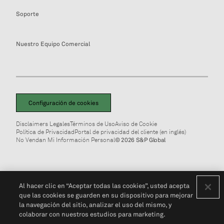
Soporte
Nuestro Equipo Comercial
Configuración de cookies
Disclaimers Legales
Términos de Uso
Aviso de Cookie
Política de Privacidad
Portal de privacidad del cliente (en inglés)
No Vendan Mi Información Personal
© 2026 S&P Global
Al hacer clic en “Aceptar todas las cookies”, usted acepta
que las cookies se guarden en su dispositivo para mejorar
la navegación del sitio, analizar el uso del mismo, y
colaborar con nuestros estudios para marketing.