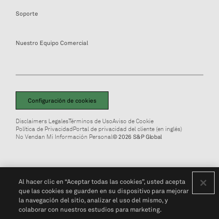
Soporte
Nuestro Equipo Comercial
Configuración de cookies
Disclaimers Legales
Términos de Uso
Aviso de Cookie
Política de Privacidad
Portal de privacidad del cliente (en inglés)
No Vendan Mi Información Personal
© 2026 S&P Global
Al hacer clic en “Aceptar todas las cookies”, usted acepta
que las cookies se guarden en su dispositivo para mejorar
la navegación del sitio, analizar el uso del mismo, y
colaborar con nuestros estudios para marketing.