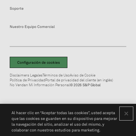
Soporte
Nuestro Equipo Comercial
Configuración de cookies
Disclaimers Legales
Términos de Uso
Aviso de Cookie
Política de Privacidad
Portal de privacidad del cliente (en inglés)
No Vendan Mi Información Personal
© 2026 S&P Global
Al hacer clic en “Aceptar todas las cookies”, usted acepta
que las cookies se guarden en su dispositivo para mejorar
la navegación del sitio, analizar el uso del mismo, y
colaborar con nuestros estudios para marketing.