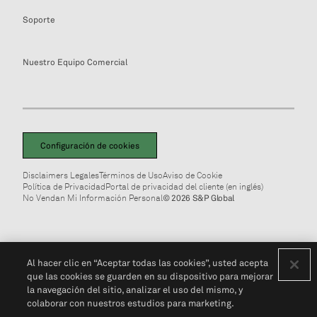
Soporte
Nuestro Equipo Comercial
Configuración de cookies
Disclaimers Legales
Términos de Uso
Aviso de Cookie
Política de Privacidad
Portal de privacidad del cliente (en inglés)
No Vendan Mi Información Personal
© 2026 S&P Global
Al hacer clic en “Aceptar todas las cookies”, usted acepta
que las cookies se guarden en su dispositivo para mejorar
la navegación del sitio, analizar el uso del mismo, y
colaborar con nuestros estudios para marketing.