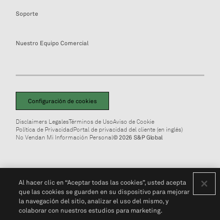
Soporte
Nuestro Equipo Comercial
Configuración de cookies
Disclaimers Legales
Términos de Uso
Aviso de Cookie
Política de Privacidad
Portal de privacidad del cliente (en inglés)
No Vendan Mi Información Personal
© 2026 S&P Global
Al hacer clic en “Aceptar todas las cookies”, usted acepta
que las cookies se guarden en su dispositivo para mejorar
la navegación del sitio, analizar el uso del mismo, y
colaborar con nuestros estudios para marketing.