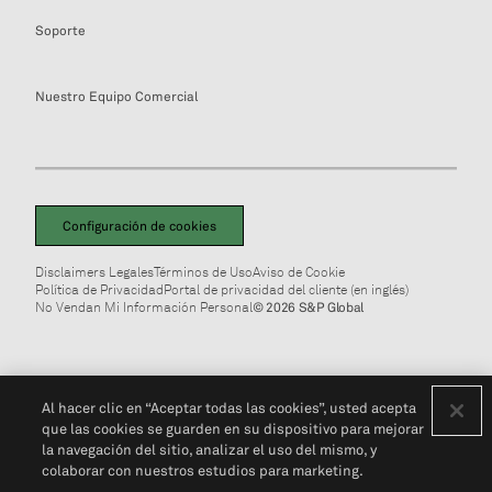
Soporte
Nuestro Equipo Comercial
Configuración de cookies
Disclaimers Legales
Términos de Uso
Aviso de Cookie
Política de Privacidad
Portal de privacidad del cliente (en inglés)
No Vendan Mi Información Personal
© 2026 S&P Global
Al hacer clic en “Aceptar todas las cookies”, usted acepta
que las cookies se guarden en su dispositivo para mejorar
la navegación del sitio, analizar el uso del mismo, y
colaborar con nuestros estudios para marketing.