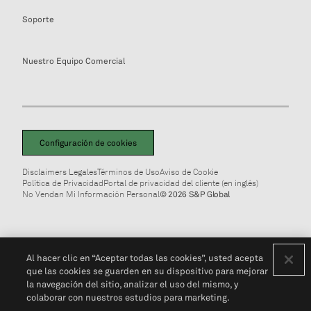
Soporte
Nuestro Equipo Comercial
Configuración de cookies
Disclaimers Legales
Términos de Uso
Aviso de Cookie
Política de Privacidad
Portal de privacidad del cliente (en inglés)
No Vendan Mi Información Personal
© 2026 S&P Global
Al hacer clic en “Aceptar todas las cookies”, usted acepta
que las cookies se guarden en su dispositivo para mejorar
la navegación del sitio, analizar el uso del mismo, y
colaborar con nuestros estudios para marketing.