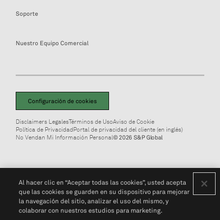
Soporte
Nuestro Equipo Comercial
Configuración de cookies
Disclaimers Legales
Términos de Uso
Aviso de Cookie
Política de Privacidad
Portal de privacidad del cliente (en inglés)
No Vendan Mi Información Personal
© 2026 S&P Global
Al hacer clic en “Aceptar todas las cookies”, usted acepta
que las cookies se guarden en su dispositivo para mejorar
la navegación del sitio, analizar el uso del mismo, y
colaborar con nuestros estudios para marketing.