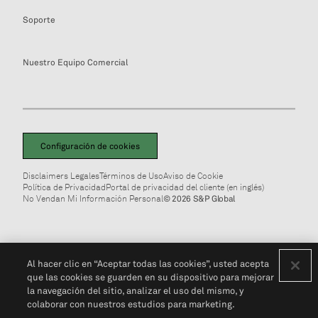
Soporte
Nuestro Equipo Comercial
Configuración de cookies
Disclaimers Legales
Términos de Uso
Aviso de Cookie
Política de Privacidad
Portal de privacidad del cliente (en inglés)
No Vendan Mi Información Personal
© 2026 S&P Global
Al hacer clic en “Aceptar todas las cookies”, usted acepta
que las cookies se guarden en su dispositivo para mejorar
la navegación del sitio, analizar el uso del mismo, y
colaborar con nuestros estudios para marketing.