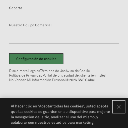
Soporte
Nuestro Equipo Comercial
Configuración de cookies
Disclaimers Legales
Términos de Uso
Aviso de Cookie
Política de Privacidad
Portal de privacidad del cliente (en inglés)
No Vendan Mi Información Personal
© 2026 S&P Global
Al hacer clic en “Aceptar todas las cookies”, usted acepta
que las cookies se guarden en su dispositivo para mejorar
la navegación del sitio, analizar el uso del mismo, y
colaborar con nuestros estudios para marketing.