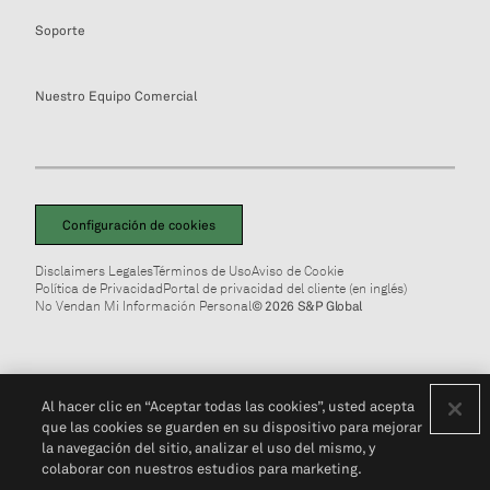
Soporte
Nuestro Equipo Comercial
Configuración de cookies
Disclaimers Legales
Términos de Uso
Aviso de Cookie
Política de Privacidad
Portal de privacidad del cliente (en inglés)
No Vendan Mi Información Personal
© 2026 S&P Global
Al hacer clic en “Aceptar todas las cookies”, usted acepta
que las cookies se guarden en su dispositivo para mejorar
la navegación del sitio, analizar el uso del mismo, y
colaborar con nuestros estudios para marketing.