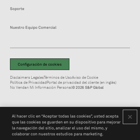
Soporte
Nuestro Equipo Comercial
Configuración de cookies
Disclaimers Legales
Términos de Uso
Aviso de Cookie
Política de Privacidad
Portal de privacidad del cliente (en inglés)
No Vendan Mi Información Personal
© 2026 S&P Global
Al hacer clic en “Aceptar todas las cookies”, usted acepta
que las cookies se guarden en su dispositivo para mejorar
la navegación del sitio, analizar el uso del mismo, y
colaborar con nuestros estudios para marketing.