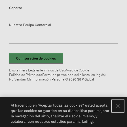
Soporte
Nuestro Equipo Comercial
Configuración de cookies
Disclaimers Legales
Términos de Uso
Aviso de Cookie
Política de Privacidad
Portal de privacidad del cliente (en inglés)
No Vendan Mi Información Personal
© 2026 S&P Global
Al hacer clic en “Aceptar todas las cookies”, usted acepta
que las cookies se guarden en su dispositivo para mejorar
la navegación del sitio, analizar el uso del mismo, y
colaborar con nuestros estudios para marketing.