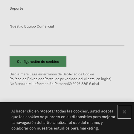
Soporte
Nuestro Equipo Comercial
Configuración de cookies
Disclaimers Legales
Términos de Uso
Aviso de Cookie
Política de Privacidad
Portal de privacidad del cliente (en inglés)
No Vendan Mi Información Personal
© 2026 S&P Global
Al hacer clic en “Aceptar todas las cookies”, usted acepta
que las cookies se guarden en su dispositivo para mejorar
la navegación del sitio, analizar el uso del mismo, y
colaborar con nuestros estudios para marketing.