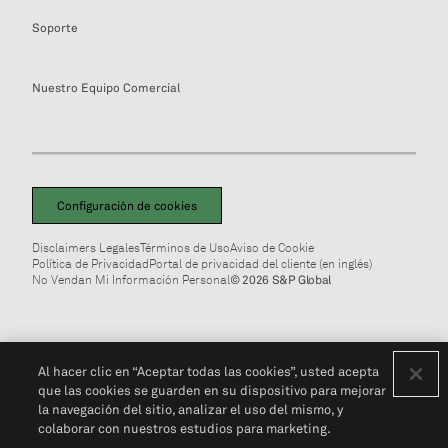
Soporte
Nuestro Equipo Comercial
Configuración de cookies
Disclaimers Legales
Términos de Uso
Aviso de Cookie
Política de Privacidad
Portal de privacidad del cliente (en inglés)
No Vendan Mi Información Personal
© 2026 S&P Global
Al hacer clic en “Aceptar todas las cookies”, usted acepta
que las cookies se guarden en su dispositivo para mejorar
la navegación del sitio, analizar el uso del mismo, y
colaborar con nuestros estudios para marketing.