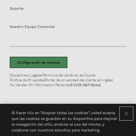
Soporte
Nuestro Equipo Comercial
Configuración de cookies
Disclaimers Legales
Términos de Uso
Aviso de Cookie
Política de Privacidad
Portal de privacidad del cliente (en inglés)
No Vendan Mi Información Personal
© 2026 S&P Global
Al hacer clic en “Aceptar todas las cookies”, usted acepta
que las cookies se guarden en su dispositivo para mejorar
la navegación del sitio, analizar el uso del mismo, y
colaborar con nuestros estudios para marketing.