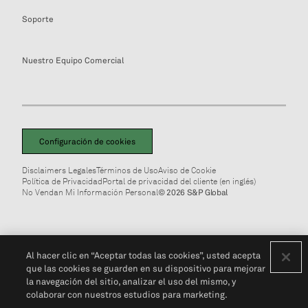
Soporte
Nuestro Equipo Comercial
Configuración de cookies
Disclaimers Legales
Términos de Uso
Aviso de Cookie
Política de Privacidad
Portal de privacidad del cliente (en inglés)
No Vendan Mi Información Personal
© 2026 S&P Global
Al hacer clic en “Aceptar todas las cookies”, usted acepta
que las cookies se guarden en su dispositivo para mejorar
la navegación del sitio, analizar el uso del mismo, y
colaborar con nuestros estudios para marketing.