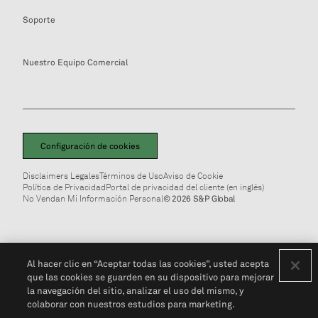
Soporte
Nuestro Equipo Comercial
Configuración de cookies
Disclaimers Legales
Términos de Uso
Aviso de Cookie
Política de Privacidad
Portal de privacidad del cliente (en inglés)
No Vendan Mi Información Personal
© 2026 S&P Global
Al hacer clic en “Aceptar todas las cookies”, usted acepta
que las cookies se guarden en su dispositivo para mejorar
la navegación del sitio, analizar el uso del mismo, y
colaborar con nuestros estudios para marketing.