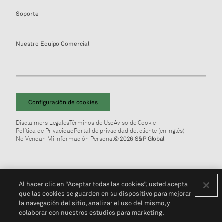
Soporte
Nuestro Equipo Comercial
Configuración de cookies
Disclaimers Legales
Términos de Uso
Aviso de Cookie
Política de Privacidad
Portal de privacidad del cliente (en inglés)
No Vendan Mi Información Personal
© 2026 S&P Global
Al hacer clic en “Aceptar todas las cookies”, usted acepta
que las cookies se guarden en su dispositivo para mejorar
la navegación del sitio, analizar el uso del mismo, y
colaborar con nuestros estudios para marketing.