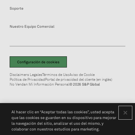
Soporte
Nuestro Equipo Comercial
Configuración de cookies
Disclaimers Legales
Términos de Uso
Aviso de Cookie
Política de Privacidad
Portal de privacidad del cliente (en inglés)
No Vendan Mi Información Personal
© 2026 S&P Global
Al hacer clic en “Aceptar todas las cookies”, usted acepta
que las cookies se guarden en su dispositivo para mejorar
la navegación del sitio, analizar el uso del mismo, y
colaborar con nuestros estudios para marketing.