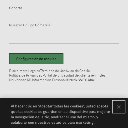
Soporte
Nuestro Equipo Comercial
Configuración de cookies
Disclaimers Legales
Términos de Uso
Aviso de Cookie
Política de Privacidad
Portal de privacidad del cliente (en inglés)
No Vendan Mi Información Personal
© 2026 S&P Global
Al hacer clic en “Aceptar todas las cookies”, usted acepta
que las cookies se guarden en su dispositivo para mejorar
la navegación del sitio, analizar el uso del mismo, y
colaborar con nuestros estudios para marketing.