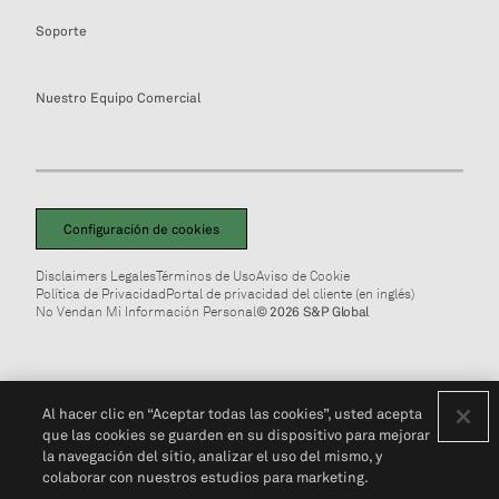
Soporte
Nuestro Equipo Comercial
Configuración de cookies
Disclaimers Legales
Términos de Uso
Aviso de Cookie
Política de Privacidad
Portal de privacidad del cliente (en inglés)
No Vendan Mi Información Personal
© 2026 S&P Global
Al hacer clic en “Aceptar todas las cookies”, usted acepta
que las cookies se guarden en su dispositivo para mejorar
la navegación del sitio, analizar el uso del mismo, y
colaborar con nuestros estudios para marketing.