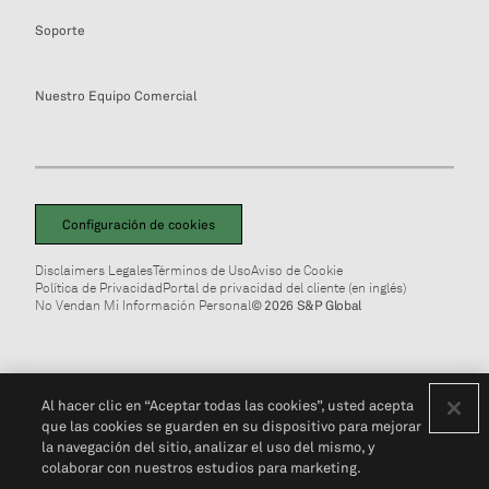
Soporte
Nuestro Equipo Comercial
Configuración de cookies
Disclaimers Legales
Términos de Uso
Aviso de Cookie
Política de Privacidad
Portal de privacidad del cliente (en inglés)
No Vendan Mi Información Personal
© 2026 S&P Global
Al hacer clic en “Aceptar todas las cookies”, usted acepta
que las cookies se guarden en su dispositivo para mejorar
la navegación del sitio, analizar el uso del mismo, y
colaborar con nuestros estudios para marketing.