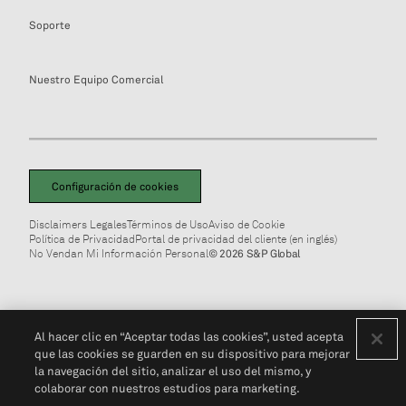
Soporte
Nuestro Equipo Comercial
Configuración de cookies
Disclaimers Legales
Términos de Uso
Aviso de Cookie
Política de Privacidad
Portal de privacidad del cliente (en inglés)
No Vendan Mi Información Personal
© 2026 S&P Global
Al hacer clic en “Aceptar todas las cookies”, usted acepta
que las cookies se guarden en su dispositivo para mejorar
la navegación del sitio, analizar el uso del mismo, y
colaborar con nuestros estudios para marketing.