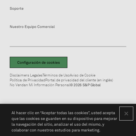
Soporte
Nuestro Equipo Comercial
Configuración de cookies
Disclaimers Legales
Términos de Uso
Aviso de Cookie
Política de Privacidad
Portal de privacidad del cliente (en inglés)
No Vendan Mi Información Personal
© 2026 S&P Global
Al hacer clic en “Aceptar todas las cookies”, usted acepta
que las cookies se guarden en su dispositivo para mejorar
la navegación del sitio, analizar el uso del mismo, y
colaborar con nuestros estudios para marketing.