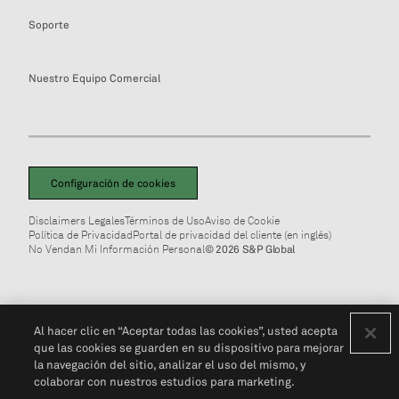
Soporte
Nuestro Equipo Comercial
Configuración de cookies
Disclaimers Legales
Términos de Uso
Aviso de Cookie
Política de Privacidad
Portal de privacidad del cliente (en inglés)
No Vendan Mi Información Personal
© 2026 S&P Global
Al hacer clic en “Aceptar todas las cookies”, usted acepta
que las cookies se guarden en su dispositivo para mejorar
la navegación del sitio, analizar el uso del mismo, y
colaborar con nuestros estudios para marketing.