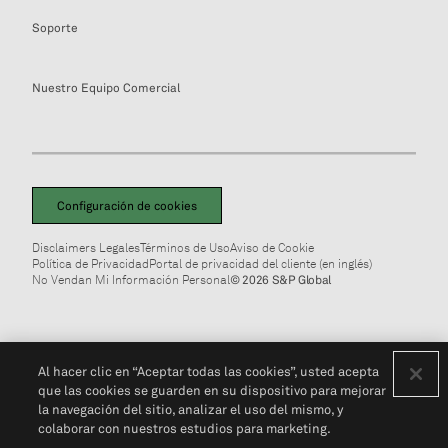
Soporte
Nuestro Equipo Comercial
Configuración de cookies
Disclaimers Legales
Términos de Uso
Aviso de Cookie
Política de Privacidad
Portal de privacidad del cliente (en inglés)
No Vendan Mi Información Personal
© 2026 S&P Global
Al hacer clic en “Aceptar todas las cookies”, usted acepta
que las cookies se guarden en su dispositivo para mejorar
la navegación del sitio, analizar el uso del mismo, y
colaborar con nuestros estudios para marketing.