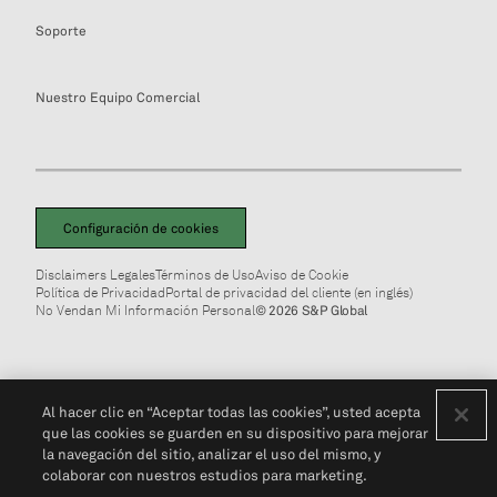
Soporte
Nuestro Equipo Comercial
Configuración de cookies
Disclaimers Legales
Términos de Uso
Aviso de Cookie
Política de Privacidad
Portal de privacidad del cliente (en inglés)
No Vendan Mi Información Personal
© 2026 S&P Global
Al hacer clic en “Aceptar todas las cookies”, usted acepta
que las cookies se guarden en su dispositivo para mejorar
la navegación del sitio, analizar el uso del mismo, y
colaborar con nuestros estudios para marketing.