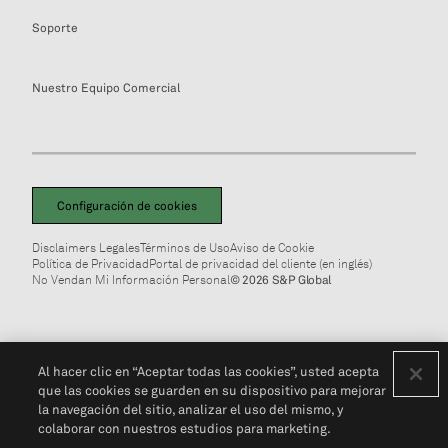
Soporte
Nuestro Equipo Comercial
Configuración de cookies
Disclaimers Legales
Términos de Uso
Aviso de Cookie
Política de Privacidad
Portal de privacidad del cliente (en inglés)
No Vendan Mi Información Personal
© 2026 S&P Global
Al hacer clic en “Aceptar todas las cookies”, usted acepta
que las cookies se guarden en su dispositivo para mejorar
la navegación del sitio, analizar el uso del mismo, y
colaborar con nuestros estudios para marketing.